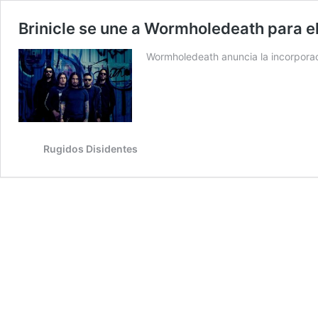
Brinicle se une a Wormholedeath para el
Wormholedeath anuncia la incorporació
Rugidos Disidentes