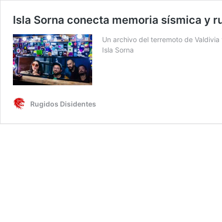
Isla Sorna conecta memoria sísmica y ru
Un archivo del terremoto de Valdivia 
Isla Sorna
Rugidos Disidentes