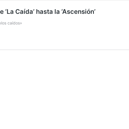
 ‘La Caída’ hasta la ‘Ascensión’
plos caídos»