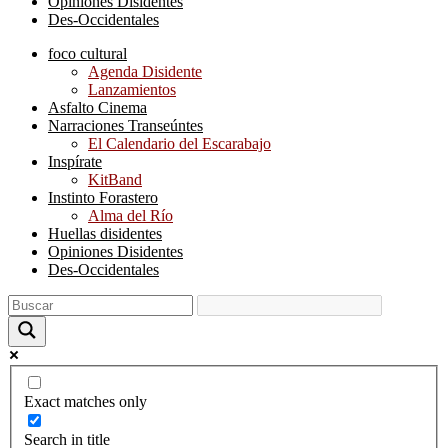
Opiniones Disidentes
Des-Occidentales
foco cultural
Agenda Disidente
Lanzamientos
Asfalto Cinema
Narraciones Transeúntes
El Calendario del Escarabajo
Inspírate
KitBand
Instinto Forastero
Alma del Río
Huellas disidentes
Opiniones Disidentes
Des-Occidentales
Exact matches only
Search in title