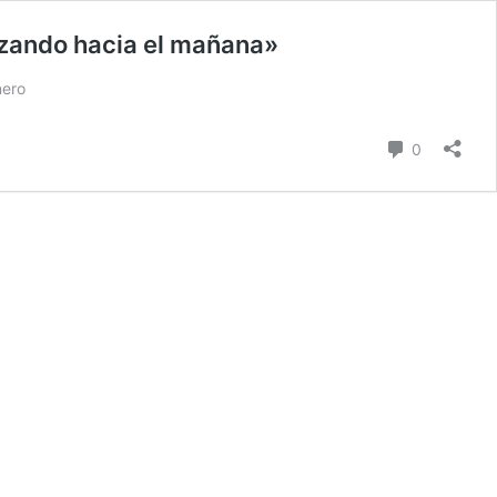
anzando hacia el mañana»
nero
comentari
0