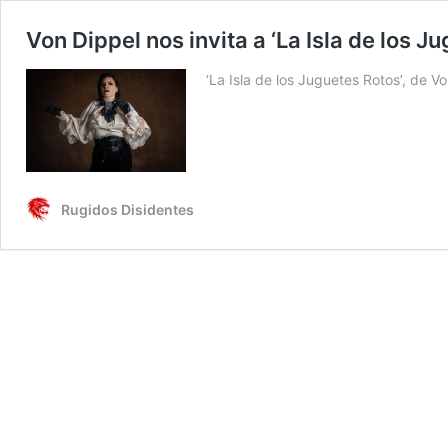
Von Dippel nos invita a ‘La Isla de los 
‘La Isla de los Juguetes Rotos’, de V
Rugidos Disidentes