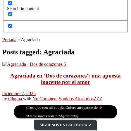
Search in content
Portada
»
Agraciada
Posts tagged: Agraciada
Agraciada en ‘Dos de corazones’: una apuesta
inocente por el amor
diciembre 7, 2025
by
Olugna
with
No Comment
Sonidos Aleatorios
ZZZ
«Tus ojos con mi cobija. Quiero arroparme de ti»
‘Así me haces sentir’ (Agraciada)
SÍGUENOS EN FACEBOOK ⬈