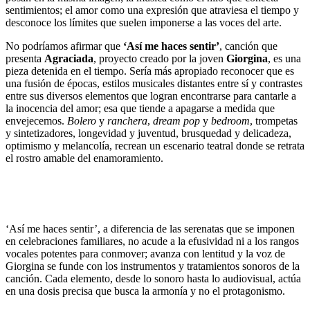
sentimientos; el amor como una expresión que atraviesa el tiempo y
desconoce los límites que suelen imponerse a las voces del arte.
No podríamos afirmar que
‘Así me haces sentir’
, canción que
presenta
Agraciada
, proyecto creado por la joven
Giorgina
, es una
pieza detenida en el tiempo. Sería más apropiado reconocer que es
una fusión de épocas, estilos musicales distantes entre sí y contrastes
entre sus diversos elementos que logran encontrarse para cantarle a
la inocencia del amor; esa que tiende a apagarse a medida que
envejecemos.
Bolero
y
ranchera
,
dream pop
y
bedroom
, trompetas
y sintetizadores, longevidad y juventud, brusquedad y delicadeza,
optimismo y melancolía, recrean un escenario teatral donde se retrata
el rostro amable del enamoramiento.
‘Así me haces sentir’, a diferencia de las serenatas que se imponen
en celebraciones familiares, no acude a la efusividad ni a los rangos
vocales potentes para conmover; avanza con lentitud y la voz de
Giorgina se funde con los instrumentos y tratamientos sonoros de la
canción. Cada elemento, desde lo sonoro hasta lo audiovisual, actúa
en una dosis precisa que busca la armonía y no el protagonismo.