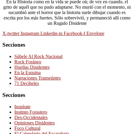
En la Historia como en la vida se puede oír, de vez en cuando, el
grito de aquél que no pudo adaptarse. No murió con el momento, ni
sucumbió ante el horror que la historia suele dibujar cuando es
escrita por los más fuertes. Sólo sobrevivió, y permaneció allí como
un Rugido Disidente
X-twitter
Instagram
Linkedin-in
Facebook-f
Envelope
Secciones
Súbele Al Rock Nacional
Rock Foráneo
Huellas Disidentes
En la Esquina
Narraciones Transeúntes
71 Decibeles
Secciones
Inspírate
Instinto Forastero
Des-Occidentales
Opiniones Disidentes
Foco Cultural
El Calendario del Escarabajo