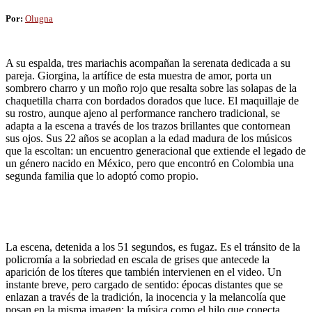
Por:
Olugna
A su espalda, tres mariachis acompañan la serenata dedicada a su
pareja. Giorgina, la artífice de esta muestra de amor, porta un
sombrero charro y un moño rojo que resalta sobre las solapas de la
chaquetilla charra con bordados dorados que luce. El maquillaje de
su rostro, aunque ajeno al performance ranchero tradicional, se
adapta a la escena a través de los trazos brillantes que contornean
sus ojos. Sus 22 años se acoplan a la edad madura de los músicos
que la escoltan: un encuentro generacional que extiende el legado de
un género nacido en México, pero que encontró en Colombia una
segunda familia que lo adoptó como propio.
La escena, detenida a los 51 segundos, es fugaz. Es el tránsito de la
policromía a la sobriedad en escala de grises que antecede la
aparición de los títeres que también intervienen en el video. Un
instante breve, pero cargado de sentido: épocas distantes que se
enlazan a través de la tradición, la inocencia y la melancolía que
posan en la misma imagen; la música como el hilo que conecta