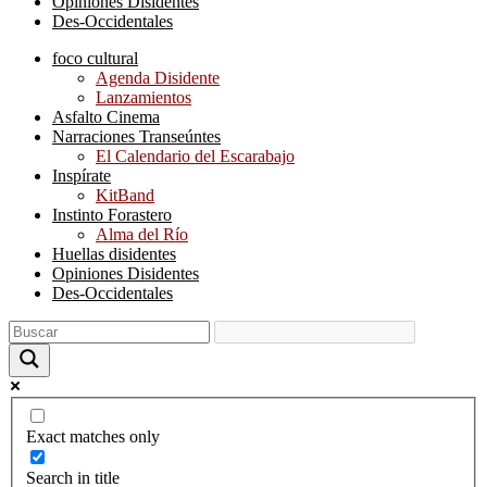
Opiniones Disidentes
Des-Occidentales
foco cultural
Agenda Disidente
Lanzamientos
Asfalto Cinema
Narraciones Transeúntes
El Calendario del Escarabajo
Inspírate
KitBand
Instinto Forastero
Alma del Río
Huellas disidentes
Opiniones Disidentes
Des-Occidentales
Exact matches only
Search in title