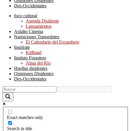
Opiniones Disidentes
Des-Occidentales
foco cultural
Agenda Disidente
Lanzamientos
Asfalto Cinema
Narraciones Transeúntes
El Calendario del Escarabajo
Inspírate
KitBand
Instinto Forastero
Alma del Río
Huellas disidentes
Opiniones Disidentes
Des-Occidentales
Exact matches only
Search in title