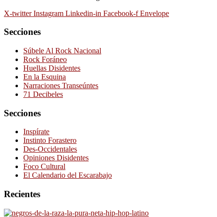
X-twitter
Instagram
Linkedin-in
Facebook-f
Envelope
Secciones
Súbele Al Rock Nacional
Rock Foráneo
Huellas Disidentes
En la Esquina
Narraciones Transeúntes
71 Decibeles
Secciones
Inspírate
Instinto Forastero
Des-Occidentales
Opiniones Disidentes
Foco Cultural
El Calendario del Escarabajo
Recientes