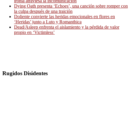
ironía atraviesa la incomunicación
Dying Oath presenta ‘Echoes’, una canción sobre romper con
la culpa después de una traición
Doliente convierte las heridas emocionales en flores en
‘Heridas’ junto a Luto y Romanthica
Dead/Asleep enfrenta el aislamiento y la pérdida de valor
propio en ‘Victimless’
Rugidos Disidentes