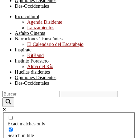
Opiniones Disidentes
Des-Occidentales
foco cultural
Agenda Disidente
Lanzamientos
Asfalto Cinema
Narraciones Transeúntes
El Calendario del Escarabajo
Inspírate
KitBand
Instinto Forastero
Alma del Río
Huellas disidentes
Opiniones Disidentes
Des-Occidentales
Exact matches only
Search in title