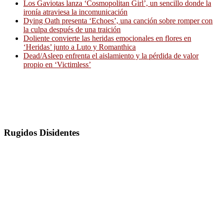
Los Gaviotas lanza ‘Cosmopolitan Girl’, un sencillo donde la
ironía atraviesa la incomunicación
Dying Oath presenta ‘Echoes’, una canción sobre romper con
la culpa después de una traición
Doliente convierte las heridas emocionales en flores en
‘Heridas’ junto a Luto y Romanthica
Dead/Asleep enfrenta el aislamiento y la pérdida de valor
propio en ‘Victimless’
Rugidos Disidentes