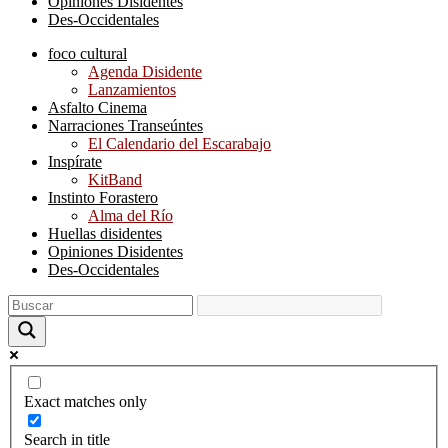
Opiniones Disidentes
Des-Occidentales
foco cultural
Agenda Disidente
Lanzamientos
Asfalto Cinema
Narraciones Transeúntes
El Calendario del Escarabajo
Inspírate
KitBand
Instinto Forastero
Alma del Río
Huellas disidentes
Opiniones Disidentes
Des-Occidentales
Exact matches only
Search in title