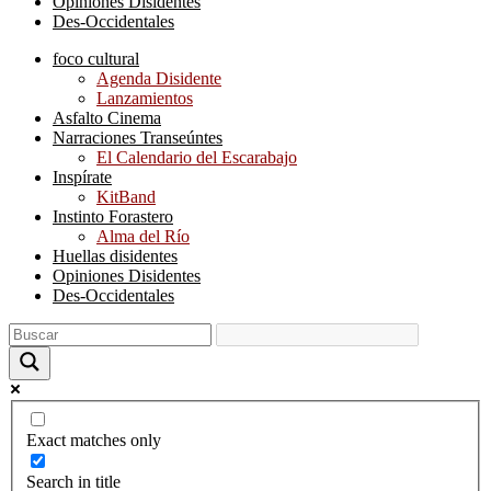
Opiniones Disidentes
Des-Occidentales
foco cultural
Agenda Disidente
Lanzamientos
Asfalto Cinema
Narraciones Transeúntes
El Calendario del Escarabajo
Inspírate
KitBand
Instinto Forastero
Alma del Río
Huellas disidentes
Opiniones Disidentes
Des-Occidentales
Exact matches only
Search in title