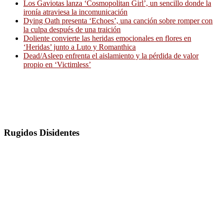
Los Gaviotas lanza ‘Cosmopolitan Girl’, un sencillo donde la
ironía atraviesa la incomunicación
Dying Oath presenta ‘Echoes’, una canción sobre romper con
la culpa después de una traición
Doliente convierte las heridas emocionales en flores en
‘Heridas’ junto a Luto y Romanthica
Dead/Asleep enfrenta el aislamiento y la pérdida de valor
propio en ‘Victimless’
Rugidos Disidentes