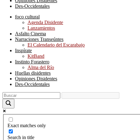
Opiniones Disidentes
Des-Occidentales
foco cultural
Agenda Disidente
Lanzamientos
Asfalto Cinema
Narraciones Transeúntes
El Calendario del Escarabajo
Inspírate
KitBand
Instinto Forastero
Alma del Río
Huellas disidentes
Opiniones Disidentes
Des-Occidentales
Exact matches only
Search in title