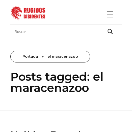
Rugidos Disidentes
Bogotá - Colombia | ISSN 2619-5569
Portada
»
el maracenazoo
Posts tagged: el
maracenazoo