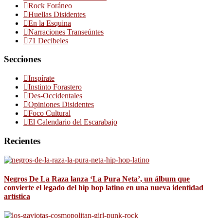
Rock Foráneo
Huellas Disidentes
En la Esquina
Narraciones Transeúntes
71 Decibeles
Secciones
Inspírate
Instinto Forastero
Des-Occidentales
Opiniones Disidentes
Foco Cultural
El Calendario del Escarabajo
Recientes
Negros De La Raza lanza ‘La Pura Neta’, un álbum que
convierte el legado del hip hop latino en una nueva identidad
artística