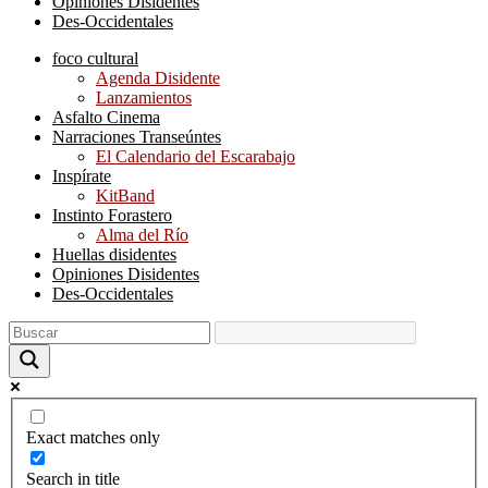
Opiniones Disidentes
Des-Occidentales
foco cultural
Agenda Disidente
Lanzamientos
Asfalto Cinema
Narraciones Transeúntes
El Calendario del Escarabajo
Inspírate
KitBand
Instinto Forastero
Alma del Río
Huellas disidentes
Opiniones Disidentes
Des-Occidentales
Exact matches only
Search in title