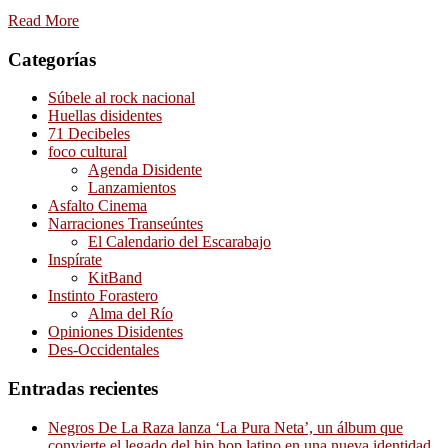
Read More
Categorías
Súbele al rock nacional
Huellas disidentes
71 Decibeles
foco cultural
Agenda Disidente
Lanzamientos
Asfalto Cinema
Narraciones Transeúntes
El Calendario del Escarabajo
Inspírate
KitBand
Instinto Forastero
Alma del Río
Opiniones Disidentes
Des-Occidentales
Entradas recientes
Negros De La Raza lanza ‘La Pura Neta’, un álbum que
convierte el legado del hip hop latino en una nueva identidad