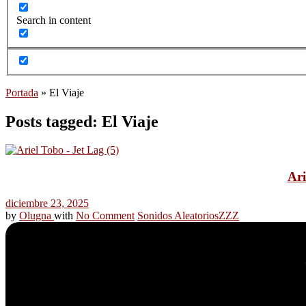
Search in content
Portada
»
El Viaje
Posts tagged: El Viaje
Ari
diciembre 23, 2025
by
Olugna
with
No Comment
Sonidos Aleatorios
ZZZ