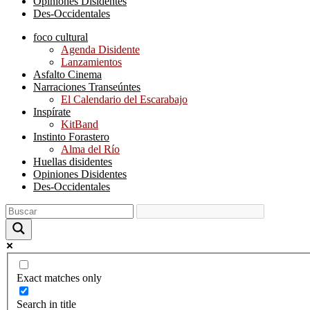
Opiniones Disidentes
Des-Occidentales
foco cultural
Agenda Disidente
Lanzamientos
Asfalto Cinema
Narraciones Transeúntes
El Calendario del Escarabajo
Inspírate
KitBand
Instinto Forastero
Alma del Río
Huellas disidentes
Opiniones Disidentes
Des-Occidentales
Exact matches only
Search in title