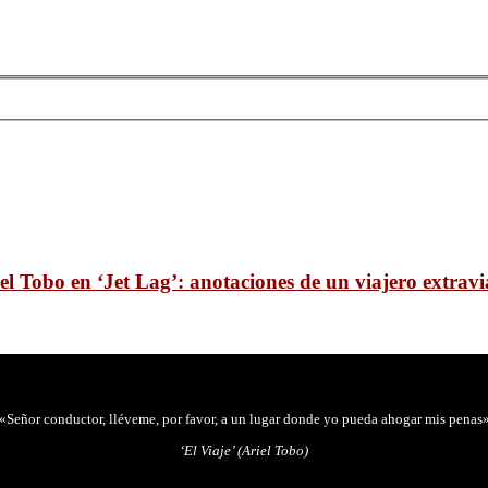
el Tobo en ‘Jet Lag’: anotaciones de un viajero extrav
«Señor conductor, lléveme, por favor, a un lugar donde yo pueda ahogar mis penas
‘El Viaje’ (Ariel Tobo)