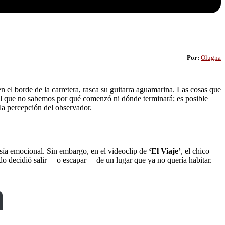
Por:
Olugna
n el borde de la carretera, rasca su guitarra aguamarina. Las cosas que
 del que no sabemos por qué comenzó ni dónde terminará; es posible
 la percepción del observador.
esía emocional. Sin embargo, en el videoclip de
‘El Viaje’
, el chico
do decidió salir —o escapar— de un lugar que ya no quería habitar.