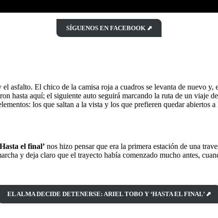
SÍGUENOS EN FACEBOOK ⬈
el asfalto. El chico de la camisa roja a cuadros se levanta de nuevo y, e
eron hasta aquí; el siguiente auto seguirá marcando la ruta de un viaje
mentos: los que saltan a la vista y los que prefieren quedar abiertos a
‘Hasta el final’
nos hizo pensar que era la primera estación de una trav
marcha y deja claro que el trayecto había comenzado mucho antes, cuan
EL ALMA DECIDE DETENERSE: ARIEL TOBO Y ‘HASTA EL FINAL’ ⬈