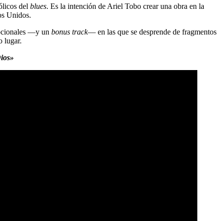
ólicos del
blues
. Es la intención de Ariel Tobo crear una obra en la
os Unidos.
mocionales —y un
bonus track
— en las que se desprende de fragmentos
 lugar.
Dios»