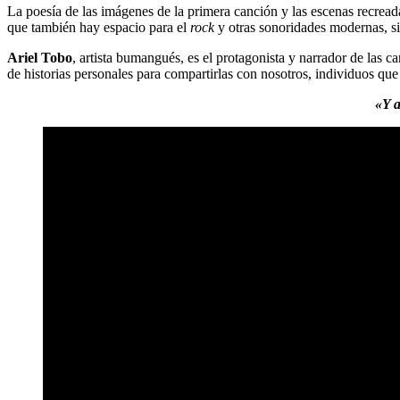
La poesía de las imágenes de la primera canción y las escenas recrea
que también hay espacio para el
rock
y otras sonoridades modernas, si
Ariel Tobo
, artista bumangués, es el protagonista y narrador de las
de historias personales para compartirlas con nosotros, individuos qu
«Y a