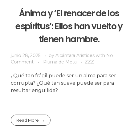
Ánima y ‘El renacer de los
espíritus’: Ellos han vuelto y
tienen hambre.
junio 28, 2025
by
Alcántara Arístides
with
No
Comment
Pluma de Metal
ZZZ
¿Qué tan frágil puede ser un alma para ser
corrupta? ¿Qué tan suave puede ser para
resultar engullida?
Read More