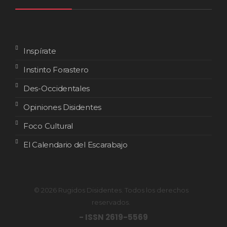
Inspírate
Instinto Forastero
Des-Occidentales
Opiniones Disidentes
Foco Cultural
El Calendario del Escarabajo
© 2026 Rugidos Disidentes. Todos los derechos
reservados.
- ISSN 2619-5569