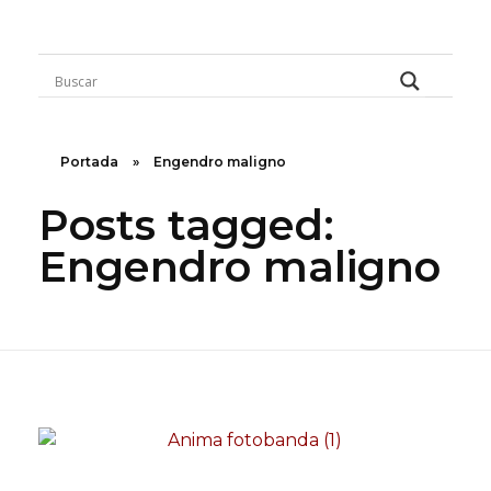
Rugidos Disidentes
Bogotá - Colombia | ISSN 2619-5569
Portada
»
Engendro maligno
Posts tagged:
Engendro maligno