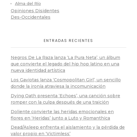
Alma del Río
Opiniones Disidentes
Des-Occidentales
ENTRADAS RECIENTES
Negros De La Raza lanza ‘La Pura Neta’, un álbum
que convierte el legado del hip hop latino en una
nueva identidad artística
Los Gaviotas lanza ‘Cosmopolitan Girl’, un sencillo
donde la ironía atraviesa la incomunicación
Dying Oath presenta ‘Echoes’, una canción sobre
romper con la culpa después de una traición
Doliente convierte las heridas emocionales en
flores en ‘Heridas’ junto a Luto y Romanthica
Dead/Asleep enfrenta el aislamiento y la pérdida de
valor propio en ‘Victimless’