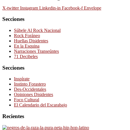
X-twitter
Instagram
Linkedin-in
Facebook-f
Envelope
Secciones
Súbele Al Rock Nacional
Rock Foráneo
Huellas Disidentes
En la Esquina
Narraciones Transeúntes
71 Decibeles
Secciones
Inspírate
Instinto Forastero
Des-Occidentales
Opiniones Disidentes
Foco Cultural
El Calendario del Escarabajo
Recientes