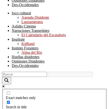
Opiniones Disidentes
Des-Occidentales
foco cultural
Agenda Disidente
Lanzamientos
Asfalto Cinema
Narraciones Transeúntes
El Calendario del Escarabajo
Inspírate
KitBand
Instinto Forastero
Alma del Río
Huellas disidentes
Opiniones Disidentes
Des-Occidentales
Exact matches only
Search in title