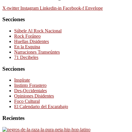
X-twitter
Instagram
Linkedin-in
Facebook-f
Envelope
Secciones
Súbele Al Rock Nacional
Rock Foráneo
Huellas Disidentes
En la Esquina
Narraciones Transeúntes
71 Decibeles
Secciones
Inspírate
Instinto Forastero
Des-Occidentales
Opiniones Disidentes
Foco Cultural
El Calendario del Escarabajo
Recientes