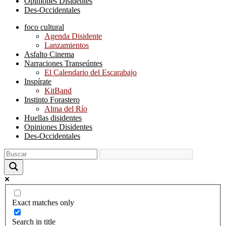
Opiniones Disidentes
Des-Occidentales
foco cultural
Agenda Disidente
Lanzamientos
Asfalto Cinema
Narraciones Transeúntes
El Calendario del Escarabajo
Inspírate
KitBand
Instinto Forastero
Alma del Río
Huellas disidentes
Opiniones Disidentes
Des-Occidentales
Exact matches only
Search in title