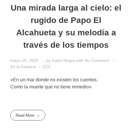
Una mirada larga al cielo: el
rugido de Papo El
Alcahueta y su melodía a
través de los tiempos
mayo 16, 2025
by
Gatta Negra
with
No Comment
En la Esquina
ZZZ
«En un mar donde no existen los cuentos.
Como la muerte que no tiene remedio»
Read More