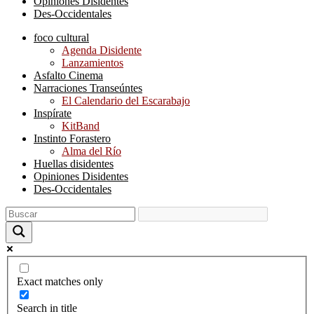
Opiniones Disidentes
Des-Occidentales
foco cultural
Agenda Disidente
Lanzamientos
Asfalto Cinema
Narraciones Transeúntes
El Calendario del Escarabajo
Inspírate
KitBand
Instinto Forastero
Alma del Río
Huellas disidentes
Opiniones Disidentes
Des-Occidentales
Exact matches only
Search in title