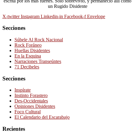
escrita por los más fuertes. Sólo sobrevivió, y permaneció allí como
un Rugido Disidente
X-twitter
Instagram
Linkedin-in
Facebook-f
Envelope
Secciones
Súbele Al Rock Nacional
Rock Foráneo
Huellas Disidentes
En la Esquina
Narraciones Transeúntes
71 Decibeles
Secciones
Inspírate
Instinto Forastero
Des-Occidentales
Opiniones Disidentes
Foco Cultural
El Calendario del Escarabajo
Recientes