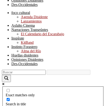
Opiniones Disidentes
Des-Occidentales
foco cultural
Agenda Disidente
Lanzamientos
Asfalto Cinema
Narraciones Transeúntes
El Calendario del Escarabajo
Inspírate
KitBand
Instinto Forastero
Alma del Río
Huellas disidentes
Opiniones Disidentes
Des-Occidentales
Exact matches only
Search in title