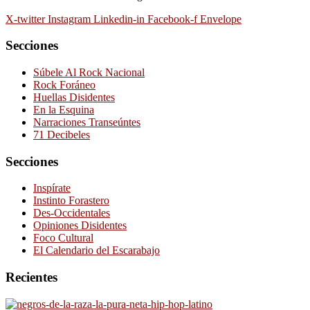
X-twitter
Instagram
Linkedin-in
Facebook-f
Envelope
Secciones
Súbele Al Rock Nacional
Rock Foráneo
Huellas Disidentes
En la Esquina
Narraciones Transeúntes
71 Decibeles
Secciones
Inspírate
Instinto Forastero
Des-Occidentales
Opiniones Disidentes
Foco Cultural
El Calendario del Escarabajo
Recientes