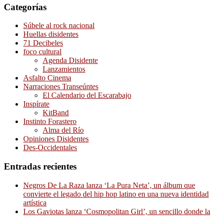
Categorías
Súbele al rock nacional
Huellas disidentes
71 Decibeles
foco cultural
Agenda Disidente
Lanzamientos
Asfalto Cinema
Narraciones Transeúntes
El Calendario del Escarabajo
Inspírate
KitBand
Instinto Forastero
Alma del Río
Opiniones Disidentes
Des-Occidentales
Entradas recientes
Negros De La Raza lanza ‘La Pura Neta’, un álbum que
convierte el legado del hip hop latino en una nueva identidad
artística
Los Gaviotas lanza ‘Cosmopolitan Girl’, un sencillo donde la