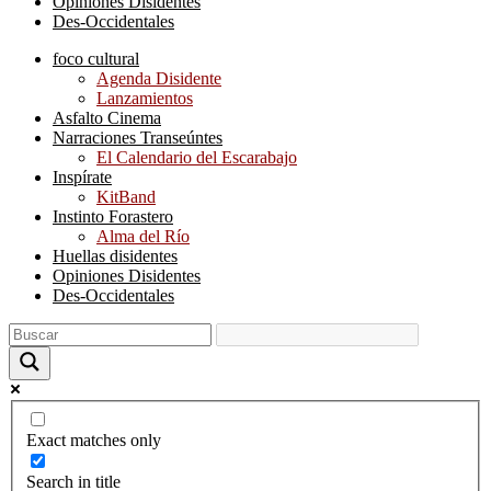
Opiniones Disidentes
Des-Occidentales
foco cultural
Agenda Disidente
Lanzamientos
Asfalto Cinema
Narraciones Transeúntes
El Calendario del Escarabajo
Inspírate
KitBand
Instinto Forastero
Alma del Río
Huellas disidentes
Opiniones Disidentes
Des-Occidentales
Exact matches only
Search in title