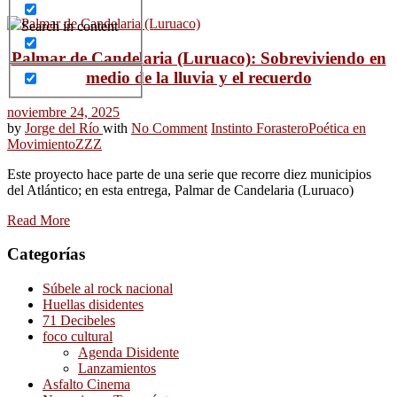
Search in content
Palmar de Candelaria (Luruaco): Sobreviviendo en
medio de la lluvia y el recuerdo
noviembre 24, 2025
by
Jorge del Río
with
No Comment
Instinto Forastero
Poética en
Movimiento
ZZZ
Este proyecto hace parte de una serie que recorre diez municipios
del Atlántico; en esta entrega, Palmar de Candelaria (Luruaco)
Read More
Categorías
Súbele al rock nacional
Huellas disidentes
71 Decibeles
foco cultural
Agenda Disidente
Lanzamientos
Asfalto Cinema