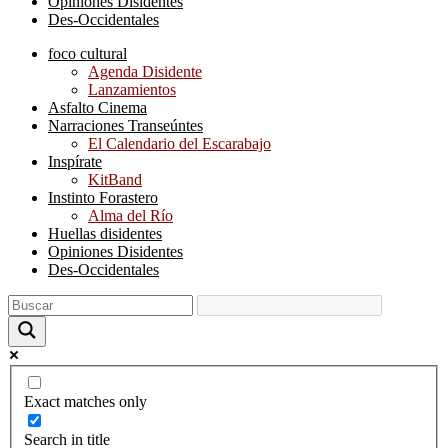
Opiniones Disidentes
Des-Occidentales
foco cultural
Agenda Disidente
Lanzamientos
Asfalto Cinema
Narraciones Transeúntes
El Calendario del Escarabajo
Inspírate
KitBand
Instinto Forastero
Alma del Río
Huellas disidentes
Opiniones Disidentes
Des-Occidentales
Exact matches only
Search in title