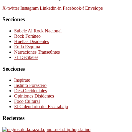
X-twitter
Instagram
Linkedin-in
Facebook-f
Envelope
Secciones
Súbele Al Rock Nacional
Rock Foráneo
Huellas Disidentes
En la Esquina
Narraciones Transeúntes
71 Decibeles
Secciones
Inspírate
Instinto Forastero
Des-Occidentales
Opiniones Disidentes
Foco Cultural
El Calendario del Escarabajo
Recientes