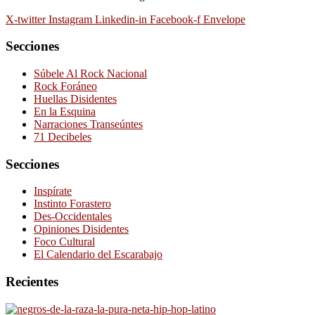
X-twitter
Instagram
Linkedin-in
Facebook-f
Envelope
Secciones
Súbele Al Rock Nacional
Rock Foráneo
Huellas Disidentes
En la Esquina
Narraciones Transeúntes
71 Decibeles
Secciones
Inspírate
Instinto Forastero
Des-Occidentales
Opiniones Disidentes
Foco Cultural
El Calendario del Escarabajo
Recientes