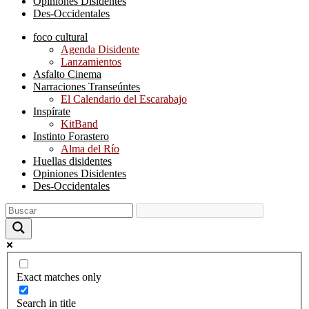
Opiniones Disidentes
Des-Occidentales
foco cultural
Agenda Disidente
Lanzamientos
Asfalto Cinema
Narraciones Transeúntes
El Calendario del Escarabajo
Inspírate
KitBand
Instinto Forastero
Alma del Río
Huellas disidentes
Opiniones Disidentes
Des-Occidentales
Exact matches only
Search in title