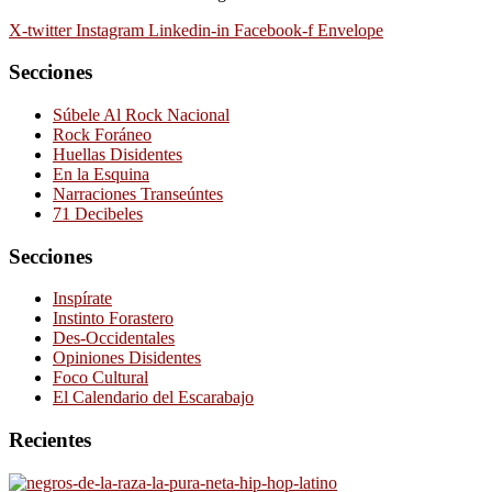
X-twitter
Instagram
Linkedin-in
Facebook-f
Envelope
Secciones
Súbele Al Rock Nacional
Rock Foráneo
Huellas Disidentes
En la Esquina
Narraciones Transeúntes
71 Decibeles
Secciones
Inspírate
Instinto Forastero
Des-Occidentales
Opiniones Disidentes
Foco Cultural
El Calendario del Escarabajo
Recientes