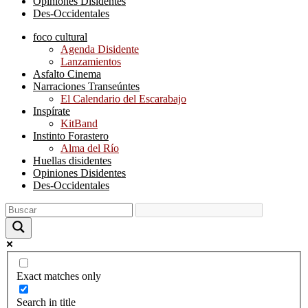
Opiniones Disidentes
Des-Occidentales
foco cultural
Agenda Disidente
Lanzamientos
Asfalto Cinema
Narraciones Transeúntes
El Calendario del Escarabajo
Inspírate
KitBand
Instinto Forastero
Alma del Río
Huellas disidentes
Opiniones Disidentes
Des-Occidentales
Exact matches only
Search in title