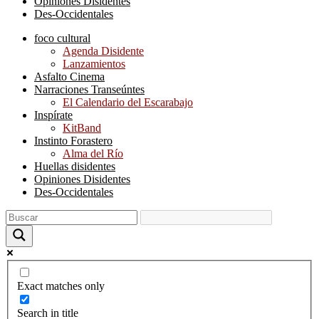
Opiniones Disidentes
Des-Occidentales
foco cultural
Agenda Disidente
Lanzamientos
Asfalto Cinema
Narraciones Transeúntes
El Calendario del Escarabajo
Inspírate
KitBand
Instinto Forastero
Alma del Río
Huellas disidentes
Opiniones Disidentes
Des-Occidentales
Exact matches only
Search in title