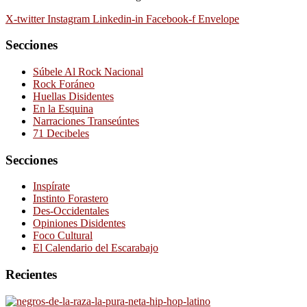
X-twitter
Instagram
Linkedin-in
Facebook-f
Envelope
Secciones
Súbele Al Rock Nacional
Rock Foráneo
Huellas Disidentes
En la Esquina
Narraciones Transeúntes
71 Decibeles
Secciones
Inspírate
Instinto Forastero
Des-Occidentales
Opiniones Disidentes
Foco Cultural
El Calendario del Escarabajo
Recientes