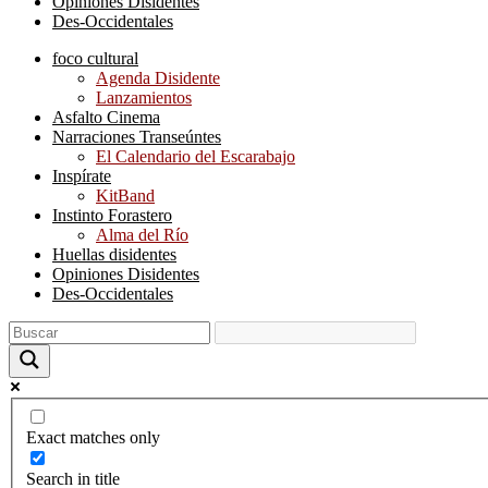
Opiniones Disidentes
Des-Occidentales
foco cultural
Agenda Disidente
Lanzamientos
Asfalto Cinema
Narraciones Transeúntes
El Calendario del Escarabajo
Inspírate
KitBand
Instinto Forastero
Alma del Río
Huellas disidentes
Opiniones Disidentes
Des-Occidentales
Exact matches only
Search in title