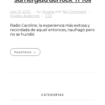
julio 13, 2022
by
Olugna
with
No Comment
Huellas disidentes
ZZZ
Radio Caroline, la experiencia más exitosa y
recordada de aquel entonces, naufragó pero
no se hundió
Read More
CATEGORÍAS