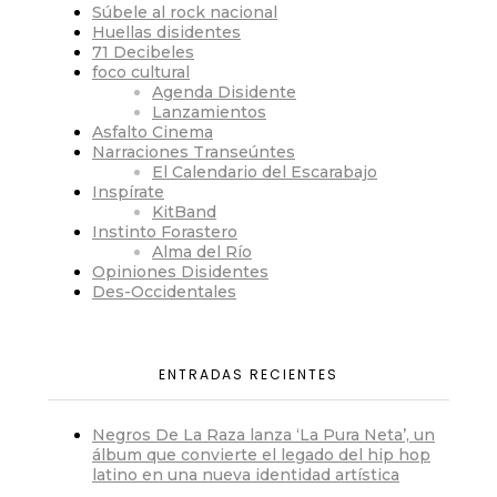
Súbele al rock nacional
Huellas disidentes
71 Decibeles
foco cultural
Agenda Disidente
Lanzamientos
Asfalto Cinema
Narraciones Transeúntes
El Calendario del Escarabajo
Inspírate
KitBand
Instinto Forastero
Alma del Río
Opiniones Disidentes
Des-Occidentales
ENTRADAS RECIENTES
Negros De La Raza lanza ‘La Pura Neta’, un
álbum que convierte el legado del hip hop
latino en una nueva identidad artística