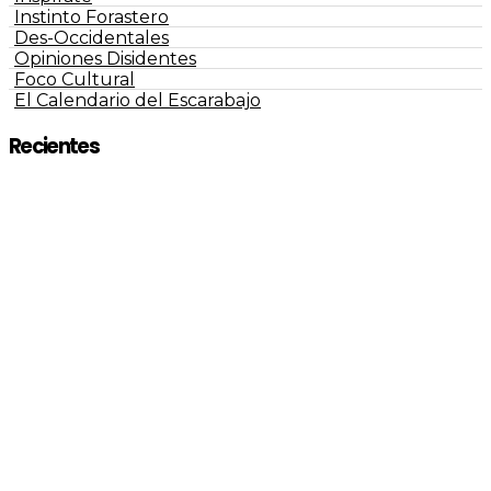
Instinto Forastero
Des-Occidentales
Opiniones Disidentes
Foco Cultural
El Calendario del Escarabajo
Recientes
Negros De La Raza lanza ‘La Pura Neta’, un
álbum que convierte el legado del hip hop
latino en una nueva identidad artística
Los Gaviotas lanza ‘Cosmopolitan Girl’, un
sencillo donde la ironía atraviesa la