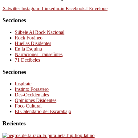
X-twitter
Instagram
Linkedin-in
Facebook-f
Envelope
Secciones
Súbele Al Rock Nacional
Rock Foráneo
Huellas Disidentes
En la Esquina
Narraciones Transeúntes
71 Decibeles
Secciones
Inspírate
Instinto Forastero
Des-Occidentales
Opiniones Disidentes
Foco Cultural
El Calendario del Escarabajo
Recientes