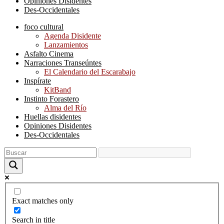
Opiniones Disidentes
Des-Occidentales
foco cultural
Agenda Disidente
Lanzamientos
Asfalto Cinema
Narraciones Transeúntes
El Calendario del Escarabajo
Inspírate
KitBand
Instinto Forastero
Alma del Río
Huellas disidentes
Opiniones Disidentes
Des-Occidentales
Exact matches only
Search in title