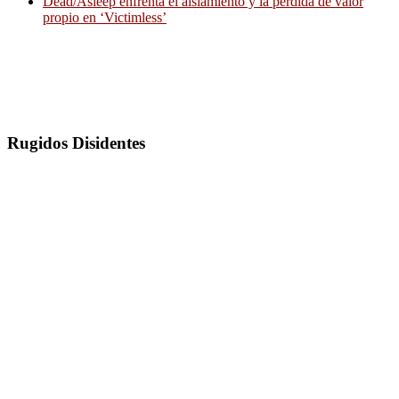
Dead/Asleep enfrenta el aislamiento y la pérdida de valor
propio en ‘Victimless’
Rugidos Disidentes