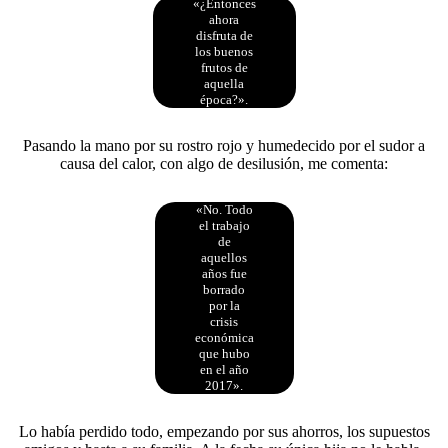
«¿Entonces
ahora
disfruta de
los buenos
frutos de
aquella
época?».
Pasando la mano por su rostro rojo y humedecido por el sudor a
causa del calor, con algo de desilusión, me comenta:
«No. Todo
el trabajo
de
aquellos
años fue
borrado
por la
crisis
económica
que hubo
en el año
2017».
Lo había perdido todo, empezando por sus ahorros, los supuestos