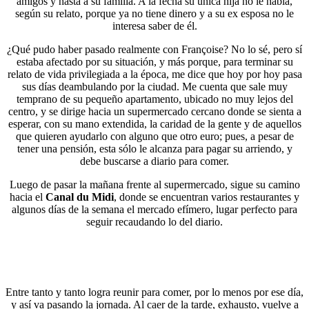
amigos y hasta a su familia. A la fecha su única hija no le habla,
según su relato, porque ya no tiene dinero y a su ex esposa no le
interesa saber de él.
¿Qué pudo haber pasado realmente con Françoise? No lo sé, pero sí
estaba afectado por su situación, y más porque, para terminar su
relato de vida privilegiada a la época, me dice que hoy por hoy pasa
sus días deambulando por la ciudad. Me cuenta que sale muy
temprano de su pequeño apartamento, ubicado no muy lejos del
centro, y se dirige hacia un supermercado cercano donde se sienta a
esperar, con su mano extendida, la caridad de la gente y de aquellos
que quieren ayudarlo con alguno que otro euro; pues, a pesar de
tener una pensión, esta sólo le alcanza para pagar su arriendo, y
debe buscarse a diario para comer.
Luego de pasar la mañana frente al supermercado, sigue su camino
hacia el
Canal du Midi
, donde se encuentran varios restaurantes y
algunos días de la semana el mercado efímero, lugar perfecto para
seguir recaudando lo del diario.
Entre tanto y tanto logra reunir para comer, por lo menos por ese día,
y así va pasando la jornada. Al caer de la tarde, exhausto, vuelve a