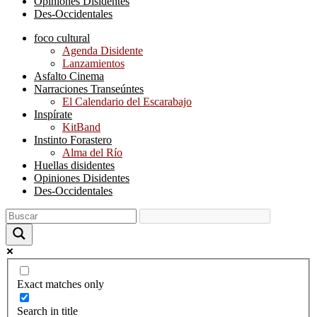
Opiniones Disidentes
Des-Occidentales
foco cultural
Agenda Disidente
Lanzamientos
Asfalto Cinema
Narraciones Transeúntes
El Calendario del Escarabajo
Inspírate
KitBand
Instinto Forastero
Alma del Río
Huellas disidentes
Opiniones Disidentes
Des-Occidentales
Exact matches only
Search in title