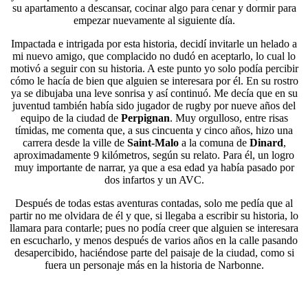
su apartamento a descansar, cocinar algo para cenar y dormir para
empezar nuevamente al siguiente día.
Impactada e intrigada por esta historia, decidí invitarle un helado a
mi nuevo amigo, que complacido no dudó en aceptarlo, lo cual lo
motivó a seguir con su historia. A este punto yo solo podía percibir
cómo le hacía de bien que alguien se interesara por él. En su rostro
ya se dibujaba una leve sonrisa y así continuó. Me decía que en su
juventud también había sido jugador de rugby por nueve años del
equipo de la ciudad de
Perpignan
. Muy orgulloso, entre risas
tímidas, me comenta que, a sus cincuenta y cinco años, hizo una
carrera desde la ville de
Saint-Malo
a la comuna de
Dinard
,
aproximadamente 9 kilómetros, según su relato. Para él, un logro
muy importante de narrar, ya que a esa edad ya había pasado por
dos infartos y un AVC.
Después de todas estas aventuras contadas, solo me pedía que al
partir no me olvidara de él y que, si llegaba a escribir su historia, lo
llamara para contarle; pues no podía creer que alguien se interesara
en escucharlo, y menos después de varios años en la calle pasando
desapercibido, haciéndose parte del paisaje de la ciudad, como si
fuera un personaje más en la historia de Narbonne.