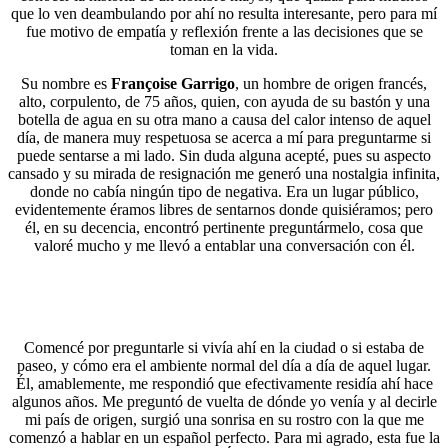
que lo ven deambulando por ahí no resulta interesante, pero para mí
fue motivo de empatía y reflexión frente a las decisiones que se
toman en la vida.
Su nombre es
Françoise Garrigo
, un hombre de origen francés,
alto, corpulento, de 75 años, quien, con ayuda de su bastón y una
botella de agua en su otra mano a causa del calor intenso de aquel
día, de manera muy respetuosa se acerca a mí para preguntarme si
puede sentarse a mi lado. Sin duda alguna acepté, pues su aspecto
cansado y su mirada de resignación me generó una nostalgia infinita,
donde no cabía ningún tipo de negativa. Era un lugar público,
evidentemente éramos libres de sentarnos donde quisiéramos; pero
él, en su decencia, encontró pertinente preguntármelo, cosa que
valoré mucho y me llevó a entablar una conversación con él.
Comencé por preguntarle si vivía ahí en la ciudad o si estaba de
paseo, y cómo era el ambiente normal del día a día de aquel lugar.
Él, amablemente, me respondió que efectivamente residía ahí hace
algunos años. Me preguntó de vuelta de dónde yo venía y al decirle
mi país de origen, surgió una sonrisa en su rostro con la que me
comenzó a hablar en un español perfecto. Para mi agrado, esta fue la