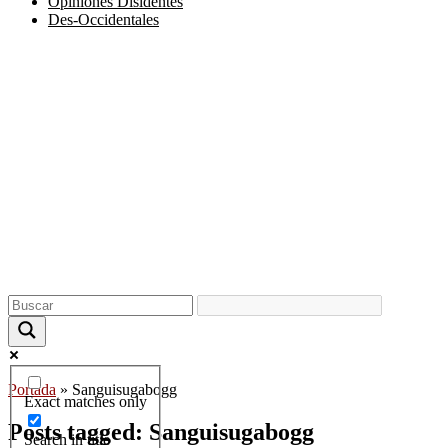
Opiniones Disidentes
Des-Occidentales
Portada
»
Sanguisugabogg
Exact matches only
Posts tagged: Sanguisugabogg
Search in title