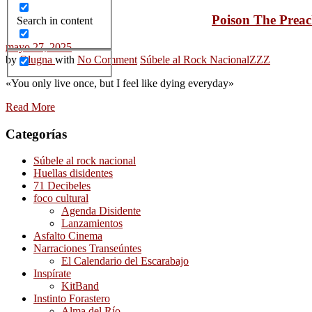
Poison The Preach
Search in content
mayo 27, 2025
by
Olugna
with
No Comment
Súbele al Rock Nacional
ZZZ
«You only live once, but I feel like dying everyday»
Read More
Categorías
Súbele al rock nacional
Huellas disidentes
71 Decibeles
foco cultural
Agenda Disidente
Lanzamientos
Asfalto Cinema
Narraciones Transeúntes
El Calendario del Escarabajo
Inspírate
KitBand
Instinto Forastero
Alma del Río