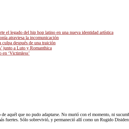
 el legado del hip hop latino en una nueva identidad artística
ronía atraviesa la incomunicación
 culpa después de una traición
as’ junto a Luto y Romanthica
o en ‘Victimless’
to de aquél que no pudo adaptarse. No murió con el momento, ni sucumbió 
ás fuertes. Sólo sobrevivió, y permaneció allí como un Rugido Disiden