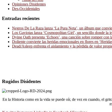
Opiniones Disidentes
Des-Occidentales
Entradas recientes
Negros De La Raza lanza ‘La Pura Neta’, un álbum que convierte
Los Gaviotas lanza ‘Cosmopolitan Girl’, un sencillo donde la i
Dying Oath presenta ‘Echoes’, una canción sobre romper con la
Doliente convierte las heridas emocionales en flores en ‘Herid
Dead/Asleep enfrenta el aislamiento y la pérdida de valor propi
Rugidos Disidentes
En la Historia como en la vida se puede oír, de vez en cuando, el gri
m