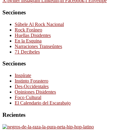
X-twitter
Instagram
Linkedin-in
Facebook-f
Envelope
Secciones
Súbele Al Rock Nacional
Rock Foráneo
Huellas Disidentes
En la Esquina
Narraciones Transeúntes
71 Decibeles
Secciones
Inspírate
Instinto Forastero
Des-Occidentales
Opiniones Disidentes
Foco Cultural
El Calendario del Escarabajo
Recientes