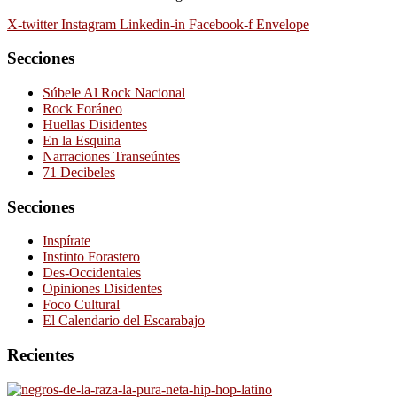
X-twitter
Instagram
Linkedin-in
Facebook-f
Envelope
Secciones
Súbele Al Rock Nacional
Rock Foráneo
Huellas Disidentes
En la Esquina
Narraciones Transeúntes
71 Decibeles
Secciones
Inspírate
Instinto Forastero
Des-Occidentales
Opiniones Disidentes
Foco Cultural
El Calendario del Escarabajo
Recientes