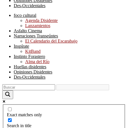
Opiniones Disidentes
Des-Occidentales
foco cultural
Agenda Disidente
Lanzamientos
Asfalto Cinema
Narraciones Transeúntes
El Calendario del Escarabajo
Inspírate
KitBand
Instinto Forastero
Alma del Río
Huellas disidentes
Opiniones Disidentes
Des-Occidentales
Exact matches only
Search in title