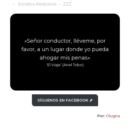
Sonidos Aleatorios
ZZZ
«Señor conductor, lléveme, por
favor, a un lugar donde yo pueda
ahogar mis penas»
‘El Viaje’ (Ariel Tobo)
SÍGUENOS EN FACEBOOK ⬈
Por:
Olugna