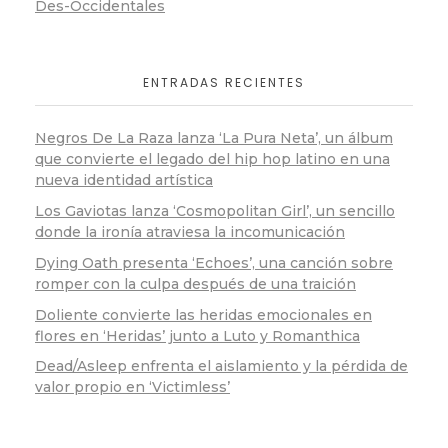
Des-Occidentales
ENTRADAS RECIENTES
Negros De La Raza lanza ‘La Pura Neta’, un álbum
que convierte el legado del hip hop latino en una
nueva identidad artística
Los Gaviotas lanza ‘Cosmopolitan Girl’, un sencillo
donde la ironía atraviesa la incomunicación
Dying Oath presenta ‘Echoes’, una canción sobre
romper con la culpa después de una traición
Doliente convierte las heridas emocionales en
flores en ‘Heridas’ junto a Luto y Romanthica
Dead/Asleep enfrenta el aislamiento y la pérdida de
valor propio en ‘Victimless’