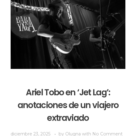
Ariel Tobo en ‘Jet Lag’:
anotaciones de un viajero
extraviado
diciembre 23, 2025
by
Olugna
with
No Comment