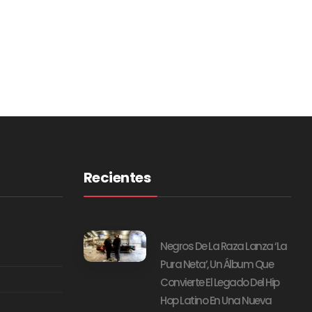
Recientes
Negros De La Raza Lanza ‘La
Pura Neta’, Un Álbum Que
Convierte El Legado Del Hip
Hop Latino En Una Nueva