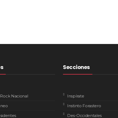
es
Secciones
 Rock Nacional
Inspírate
áneo
Instinto Forastero
isidentes
Des-Occidentales