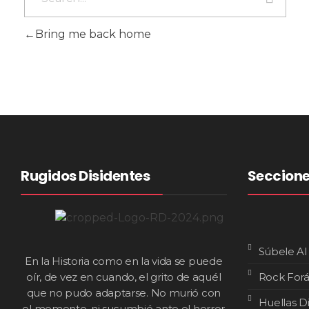
Bring me back home
Rugidos Disidentes
Seccion
Súbele Al
En la Historia como en la vida se puede
oír, de vez en cuando, el grito de aquél
Rock For
que no pudo adaptarse. No murió con
Huellas D
el momento, ni sucumbió ante el horror