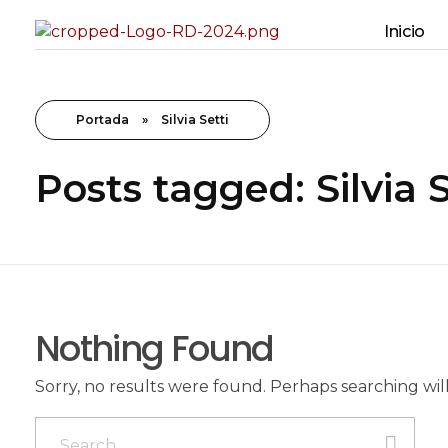
Inicio
Rugidos Disidentes
Bogotá - Colombia | ISSN 2619-5569
Portada
»
Silvia Setti
Posts tagged: Silvia S
Nothing Found
Sorry, no results were found. Perhaps searching will