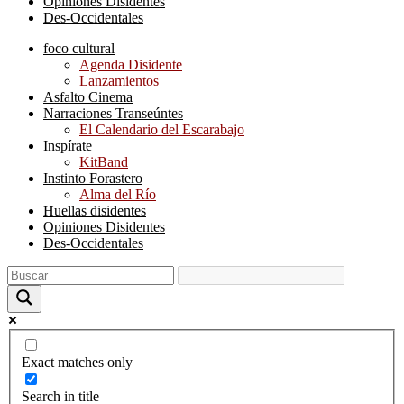
Opiniones Disidentes
Des-Occidentales
foco cultural
Agenda Disidente
Lanzamientos
Asfalto Cinema
Narraciones Transeúntes
El Calendario del Escarabajo
Inspírate
KitBand
Instinto Forastero
Alma del Río
Huellas disidentes
Opiniones Disidentes
Des-Occidentales
Exact matches only
Search in title