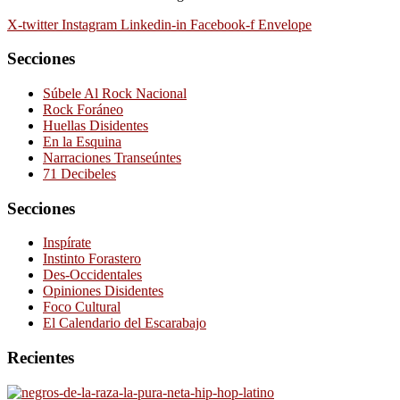
X-twitter
Instagram
Linkedin-in
Facebook-f
Envelope
Secciones
Súbele Al Rock Nacional
Rock Foráneo
Huellas Disidentes
En la Esquina
Narraciones Transeúntes
71 Decibeles
Secciones
Inspírate
Instinto Forastero
Des-Occidentales
Opiniones Disidentes
Foco Cultural
El Calendario del Escarabajo
Recientes