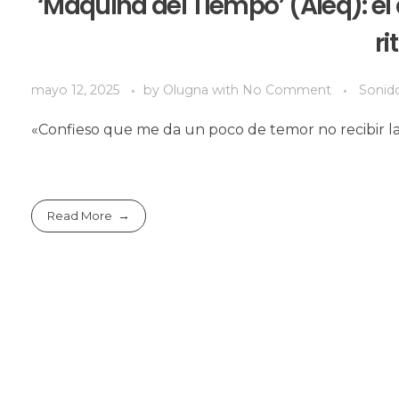
‘Máquina del Tiempo’ (Aleq): el
r
mayo 12, 2025
by
Olugna
with
No Comment
Sonido
«Confieso que me da un poco de temor no recibir la
Read More