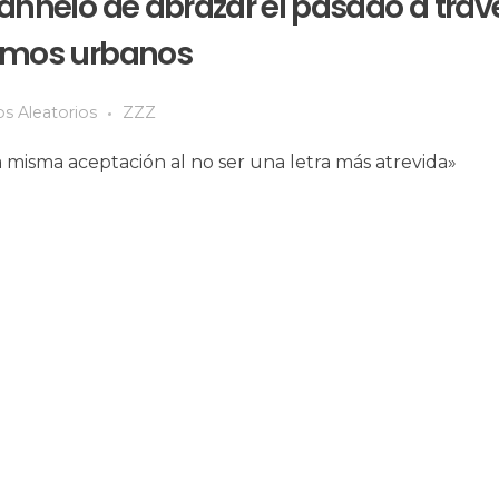
 anhelo de abrazar el pasado a trav
itmos urbanos
s Aleatorios
ZZZ
 misma aceptación al no ser una letra más atrevida»