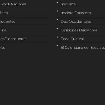
l Rock Nacional
Inspírate
áneo
Instinto Forastero
isidentes
Des-Occidentales
uina
Opiniones Disidentes
nes Transeúntes
Foco Cultural
les
El Calendario del Escarab