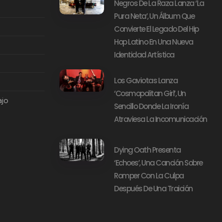
Negros De La Raza Lanza ‘La
Pura Neta’, Un Álbum Que
Convierte El Legado Del Hip
Hop Latino En Una Nueva
Identidad Artística
Los Gaviotas Lanza
‘Cosmopolitan Girl’, Un
ajo
Sencillo Donde La Ironía
Atraviesa La Incomunicación
Dying Oath Presenta
‘Echoes’, Una Canción Sobre
Romper Con La Culpa
Después De Una Traición