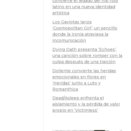
convierte el legado del hip hop
latino en una nueva identidad
artística
Los Gaviotas lanza
‘Cosmopolitan Girl’, un sencillo
donde la ironía atraviesa la
incomunicación
Dying Oath presenta ‘Echoes’,
una canción sobre romper con la
culpa después de una traición
Doliente convierte las heridas
emocionales en flores en
‘Heridas’ junto a Luto y
Romanthica
Dead/Asleep enfrenta el
aislamiento y la pérdida de valor
propio en ‘Victimless’