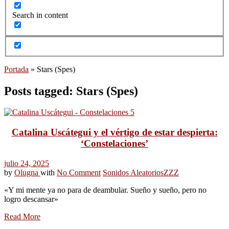
Search in content
Portada
»
Stars (Spes)
Posts tagged: Stars (Spes)
Catalina Uscátegui y el vértigo de estar despierta:
‘Constelaciones’
julio 24, 2025
by
Olugna
with
No Comment
Sonidos Aleatorios
ZZZ
«Y mi mente ya no para de deambular. Sueño y sueño, pero no
logro descansar»
Read More