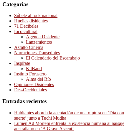
Categorías
Súbele al rock nacional
Huellas disidentes
71 Decibeles
foco cultural
Agenda Disidente
Lanzamientos
Asfalto Cinema
Narraciones Transeúntes
El Calendario del Escarabajo
Inspírate
KitBand
Instinto Forastero
Alma del Río
Opiniones Disidentes
Des-Occidentales
Entradas recientes
Habitantes aborda la aceptación de una ruptura en ‘Día con
suerte’ junto a Tuchi Mudha
Lumen Ad Mortem enfrenta la existencia humana al paisaje
australiano en ‘A Grave Ascent’