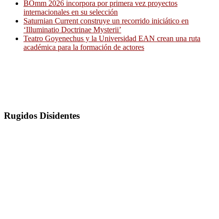
BOmm 2026 incorpora por primera vez proyectos
internacionales en su selección
Saturnian Current construye un recorrido iniciático en
‘Illuminatio Doctrinae Mysterii’
Teatro Goyenechus y la Universidad EAN crean una ruta
académica para la formación de actores
Rugidos Disidentes