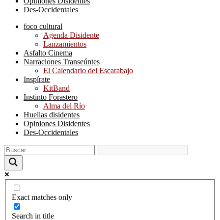
Opiniones Disidentes
Des-Occidentales
foco cultural
Agenda Disidente
Lanzamientos
Asfalto Cinema
Narraciones Transeúntes
El Calendario del Escarabajo
Inspírate
KitBand
Instinto Forastero
Alma del Río
Huellas disidentes
Opiniones Disidentes
Des-Occidentales
Exact matches only
Search in title