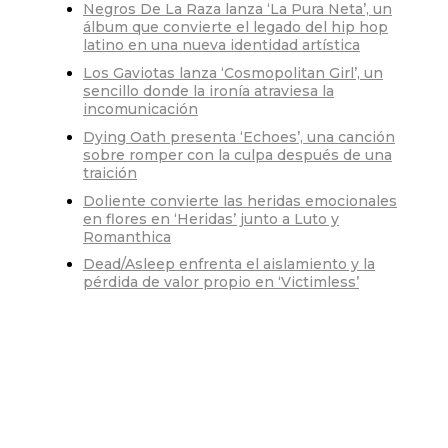
Negros De La Raza lanza ‘La Pura Neta’, un
álbum que convierte el legado del hip hop
latino en una nueva identidad artística
Los Gaviotas lanza ‘Cosmopolitan Girl’, un
sencillo donde la ironía atraviesa la
incomunicación
Dying Oath presenta ‘Echoes’, una canción
sobre romper con la culpa después de una
traición
Doliente convierte las heridas emocionales
en flores en ‘Heridas’ junto a Luto y
Romanthica
Dead/Asleep enfrenta el aislamiento y la
pérdida de valor propio en ‘Victimless’