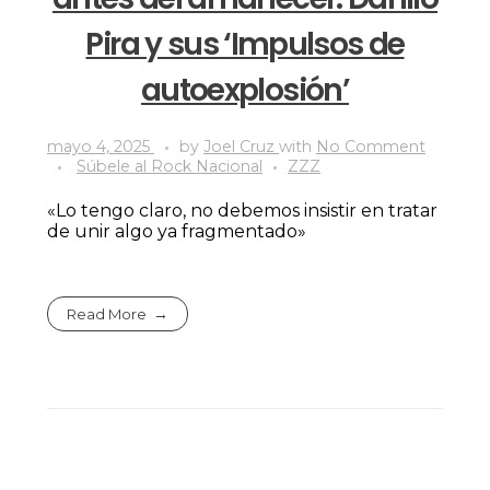
Pira y sus ‘Impulsos de
autoexplosión’
mayo 4, 2025
by
Joel Cruz
with
No Comment
Súbele al Rock Nacional
ZZZ
«Lo tengo claro, no debemos insistir en tratar
de unir algo ya fragmentado»
Read More