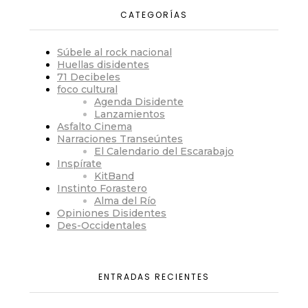
CATEGORÍAS
Súbele al rock nacional
Huellas disidentes
71 Decibeles
foco cultural
Agenda Disidente
Lanzamientos
Asfalto Cinema
Narraciones Transeúntes
El Calendario del Escarabajo
Inspírate
KitBand
Instinto Forastero
Alma del Río
Opiniones Disidentes
Des-Occidentales
ENTRADAS RECIENTES