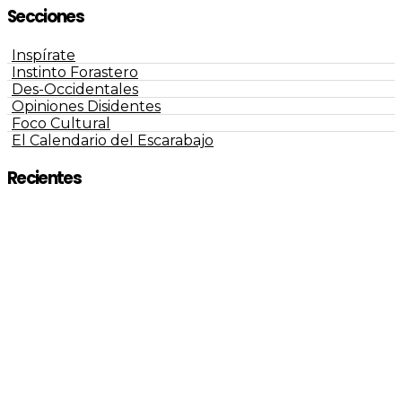
Secciones
Inspírate
Instinto Forastero
Des-Occidentales
Opiniones Disidentes
Foco Cultural
El Calendario del Escarabajo
Recientes
Negros De La Raza lanza ‘La Pura Neta’, un
álbum que convierte el legado del hip hop
latino en una nueva identidad artística