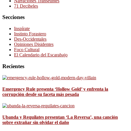
Narraciones Transeúntes
71 Decibeles
Secciones
Inspírate
Instinto Forastero
Des-Occidentales
Opiniones Disidentes
Foco Cultural
El Calendario del Escarabajo
Recientes
Emergency Rule presenta ‘Hollow Gold’ y enfrenta la
corrupción desde su faceta más pesada
Ubanda y Requilates presentan ‘La Reversa’, una canción
sobre extrañar sin olvidar el daño