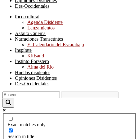
Opiniones Disidentes
Des-Occidentales
foco cultural
Agenda Disidente
Lanzamientos
Asfalto Cinema
Narraciones Transeúntes
El Calendario del Escarabajo
Inspírate
KitBand
Instinto Forastero
Alma del Río
Huellas disidentes
Opiniones Disidentes
Des-Occidentales
Exact matches only
Search in title