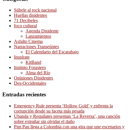
Súbele al rock nacional
Huellas disidentes
71 Decibeles
foco cultural
Agenda Disidente
Lanzamientos
Asfalto Cinema
Narraciones Transeúntes
El Calendario del Escarabajo
Inspírate
KitBand
Instinto Forastero
Alma del Río
Opiniones Disidentes
Des-Occidentales
Entradas recientes
Emergency Rule presenta ‘Hollow Gold’ y enfrenta la
corrupción desde su faceta más pesada
Ubanda y Requilates presentan ‘La Reversa’, una canción
sobre extrañar sin olvidar el daño
Pim Pau llega a Colombia con una gira que une escenarios y