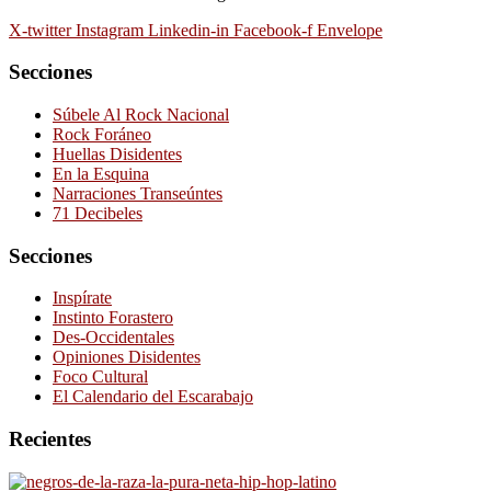
X-twitter
Instagram
Linkedin-in
Facebook-f
Envelope
Secciones
Súbele Al Rock Nacional
Rock Foráneo
Huellas Disidentes
En la Esquina
Narraciones Transeúntes
71 Decibeles
Secciones
Inspírate
Instinto Forastero
Des-Occidentales
Opiniones Disidentes
Foco Cultural
El Calendario del Escarabajo
Recientes