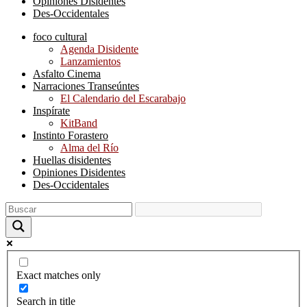
Opiniones Disidentes
Des-Occidentales
foco cultural
Agenda Disidente
Lanzamientos
Asfalto Cinema
Narraciones Transeúntes
El Calendario del Escarabajo
Inspírate
KitBand
Instinto Forastero
Alma del Río
Huellas disidentes
Opiniones Disidentes
Des-Occidentales
Exact matches only
Search in title