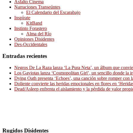
Asfalto Cinema
Narraciones Transeúntes
El Calendario del Escarabajo
Inspírate
KitBand
Instinto Forastero
Alma del Río
Opiniones Disidentes
Des-Occidentales
Entradas recientes
Negros De La Raza lanza ‘La Pura Neta’, un álbum que convierte
Los Gaviotas lanza ‘Cosmopolitan Girl’, un sencillo donde la i
Dying Oath presenta ‘Echoes’, una canción sobre romper con la
Doliente convierte las heridas emocionales en flores en ‘Herid
Dead/Asleep enfrenta el aislamiento y la pérdida de valor propi
Rugidos Disidentes