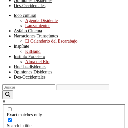
Opiniones Disidentes
Des-Occidentales
foco cultural
Agenda Disidente
Lanzamientos
Asfalto Cinema
Narraciones Transeúntes
El Calendario del Escarabajo
Inspírate
KitBand
Instinto Forastero
Alma del Río
Huellas disidentes
Opiniones Disidentes
Des-Occidentales
Exact matches only
Search in title