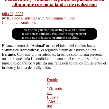
álbum que cuestiona la idea de civilización
julio 22, 2026
by
Rugidos Disidentes
with
No Comment
Foco
Cultural
Lanzamientos
Antes de preguntarse qué distingue al ser humano
de los demás animales, Pez Errante propone mirar
aquello que todavía compartimos con ellos.
El lanzamiento de
‘Animal’
marca el inicio del camino hacia
‘Animales Domésticos’
, el segundo álbum de estudio de
Pez
Errante
. Con este primer adelanto, la banda colombiana presenta
una obra que sitúa la condición humana en el centro de su próximo
trabajo discográfico y plantea una reflexión sobre los límites entre el
instinto y la idea de civilización.
Droide
en
‘Viajando
a la
Luna’ y
‘Aléjate’:
dos