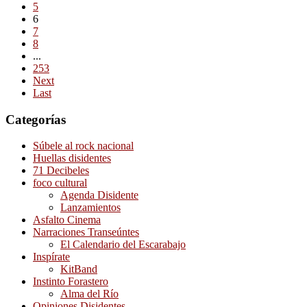
5
6
7
8
...
253
Next
Last
Categorías
Súbele al rock nacional
Huellas disidentes
71 Decibeles
foco cultural
Agenda Disidente
Lanzamientos
Asfalto Cinema
Narraciones Transeúntes
El Calendario del Escarabajo
Inspírate
KitBand
Instinto Forastero
Alma del Río
Opiniones Disidentes