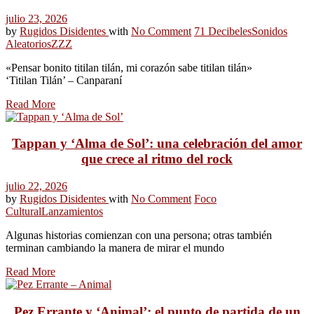
julio 23, 2026
by
Rugidos Disidentes
with
No Comment
71 Decibeles
Sonidos
Aleatorios
ZZZ
«Pensar bonito titilan tilán, mi corazón sabe titilan tilán»
‘Titilan Tilán’ – Canparaní
Read More
Tappan y ‘Alma de Sol’: una celebración del amor
que crece al ritmo del rock
julio 22, 2026
by
Rugidos Disidentes
with
No Comment
Foco
Cultural
Lanzamientos
Algunas historias comienzan con una persona; otras también
terminan cambiando la manera de mirar el mundo
Read More
Pez Errante y ‘Animal’: el punto de partida de un