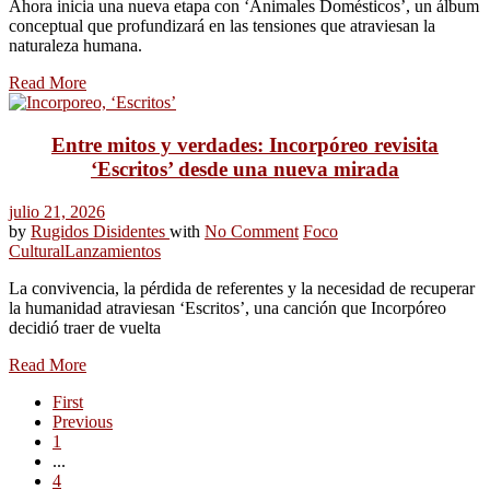
Ahora inicia una nueva etapa con ‘Animales Domésticos’, un álbum
conceptual que profundizará en las tensiones que atraviesan la
naturaleza humana.
Read More
Entre mitos y verdades: Incorpóreo revisita
‘Escritos’ desde una nueva mirada
julio 21, 2026
by
Rugidos Disidentes
with
No Comment
Foco
Cultural
Lanzamientos
La convivencia, la pérdida de referentes y la necesidad de recuperar
la humanidad atraviesan ‘Escritos’, una canción que Incorpóreo
decidió traer de vuelta
Read More
First
Previous
1
...
4