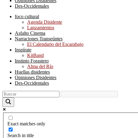
Opiniones Disidentes
Des-Occidentales
foco cultural
Agenda Disidente
Lanzamientos
Asfalto Cinema
Narraciones Transeúntes
El Calendario del Escarabajo
Inspírate
KitBand
Instinto Forastero
Alma del Río
Huellas disidentes
Opiniones Disidentes
Des-Occidentales
Exact matches only
Search in title