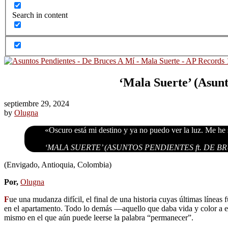
Search in content
‘Mala Suerte’ (Asunt
septiembre 29, 2024
by
Olugna
«Oscuro está mi destino y ya no puedo ver la luz. Me he 
‘MALA SUERTE’ (ASUNTOS PENDIENTES ft. DE BR
(Envigado, Antioquia, Colombia)
Por,
Olugna
F
ue una mudanza difícil, el final de una historia cuyas últimas línea
en el apartamento. Todo lo demás ―aquello que daba vida y color a es
mismo en el que aún puede leerse la palabra “permanecer”.