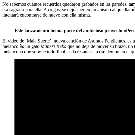
No sabemos cuántos recuerdos quedaron grabados en las paredes, tampo
era sagrado para ella. A ciegas, se dejó caer en un abismo al que llamó
intentará encontrarse de nuevo con ella misma.
Este lanzamiento forma parte del ambicioso proyecto «Pe
El video de ‘Mala Suerte’, nueva canción de Asuntos Pendientes, es un
melancolía: un gato
Maneki-Keko
que no deja de mover su brazo, un t
melancolía que supone todo final, es la respuesta a ese tiempo en el