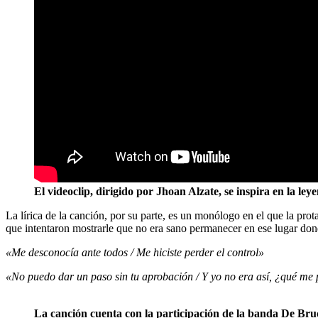
El videoclip, dirigido por
Jhoan Alzate
, se inspira en la ley
La lírica de la canción, por su parte, es un monólogo en el que la pro
que intentaron mostrarle que no era sano permanecer en ese lugar don
«Me desconocía ante todos / Me hiciste perder el control»
«No puedo dar un paso sin tu aprobación / Y yo no era así, ¿qué me
La canción cuenta con la participación de la banda De Bruc