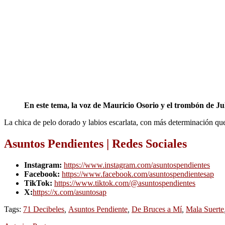
En este tema, la voz de Mauricio Osorio y el trombón de Ju
La chica de pelo dorado y labios escarlata, con más determinación que 
Asuntos Pendientes | Redes Sociales
Instagram:
https://www.instagram.com/asuntospendientes
Facebook:
https://www.facebook.com/asuntospendientesap
TikTok:
https://www.tiktok.com/@asuntospendientes
X:
https://x.com/asuntosap
Tags:
71 Decibeles
,
Asuntos Pendiente
,
De Bruces a Mí
,
Mala Suerte