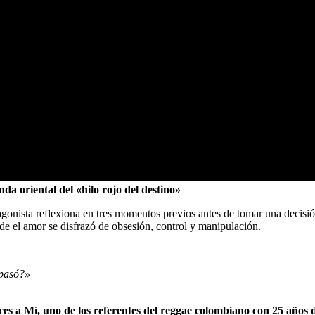
enda oriental del
«hilo rojo del destino»
tagonista reflexiona en tres momentos previos antes de tomar una decisi
de el amor se disfrazó de obsesión, control y manipulación.
 pasó?»
es a Mí, uno de los referentes del reggae colombiano con 25 años d