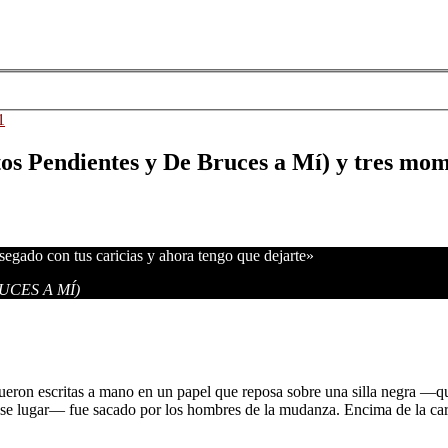
os Pendientes y De Bruces a Mí) y tres mome
segado con tus caricias y ahora tengo que dejarte»
UCES A MÍ)
s fueron escritas a mano en un papel que reposa sobre una silla negra ―
e lugar― fue sacado por los hombres de la mudanza. Encima de la carta,