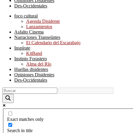
Opiniones Disidentes
Des-Occidentales
foco cultural
Agenda Disidente
Lanzamientos
Asfalto Cinema
Narraciones Transeúntes
El Calendario del Escarabajo
Inspírate
KitBand
Instinto Forastero
Alma del Río
Huellas disidentes
Opiniones Disidentes
Des-Occidentales
Exact matches only
Search in title