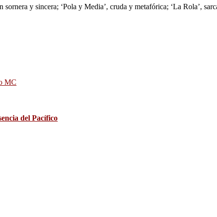
rnera y sincera; ‘Pola y Media’, cruda y metafórica; ‘La Rola’, sarcást
ro MC
sencia del Pacífico