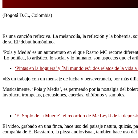
(Bogotá D.C., Colombia)
Es una canción reflexiva. La melancolía, la reflexión y la bohemia, son
de su EP debut homónimo.
‘Pola y Media’ es un autorretrato en el que Rastro MC recorre diferen
Lo política, lo artístico, lo social y lo humano, son aspectos que el 
‘Pintas en la hoguera’ y ´Mi mundo es’: dos relatos de la vida 
«Es un trabajo con un mensaje de lucha y perseverancia, por más difi
Musicalmente, ‘Pola y Media’, es permeado por la nostalgia del bolero y 
involucra trompetas, percusiones, cuerdas, xilófonos y samples.
‘El Soplo de la Muerte’, el recorrido de Mc Leyki de la depresió
El video, grabado en una finca, hace uso del paisaje natura, quizás, 
compañía de El Basstardo, la pieza audiovisual, también hace uso del 