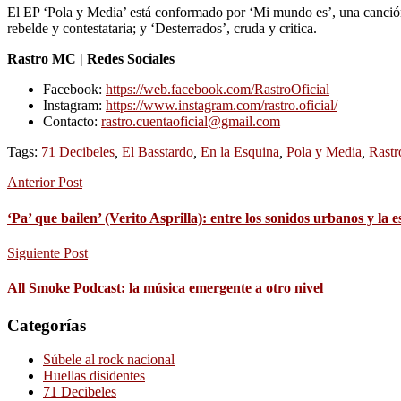
El EP ‘Pola y Media’ está conformado por ‘Mi mundo es’, una canción so
rebelde y contestataria; y ‘Desterrados’, cruda y critica.
Rastro MC | Redes Sociales
Facebook:
https://web.facebook.com/RastroOficial
Instagram:
https://www.instagram.com/rastro.oficial/
Contacto:
rastro.cuentaoficial@gmail.com
Tags:
71 Decibeles
,
El Basstardo
,
En la Esquina
,
Pola y Media
,
Rast
Anterior Post
‘Pa’ que bailen’ (Verito Asprilla): entre los sonidos urbanos y la e
Siguiente Post
All Smoke Podcast: la música emergente a otro nivel
Categorías
Súbele al rock nacional
Huellas disidentes
71 Decibeles