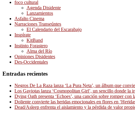
foco cultural
Agenda Disidente
Lanzamientos
Asfalto Cinema
Narraciones Transeúntes
El Calendario del Escarabajo
Inspírate
KitBand
Instinto Forastero
Alma del Río
Opiniones Disidentes
Des-Occidentales
Entradas recientes
Negros De La Raza lanza ‘La Pura Neta’, un álbum que convierte
Los Gaviotas lanza ‘Cosmopolitan Girl’, un sencillo donde la i
Dying Oath presenta ‘Echoes’, una canción sobre romper con la
Doliente convierte las heridas emocionales en flores en ‘Herid
Dead/Asleep enfrenta el aislamiento y la pérdida de valor propi