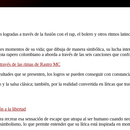
 logradas a través de la fusión con el rap, el bolero y otros ritmos lati
tes momentos de su vida; que dibuja de manera simbólica, su lucha intern
artista rapero colombiano a aborda a través de las seis canciones que con
a través de las rimas de Rastro MC
cultades que se presenten, los logros se pueden conseguir con constanc
la salsa clásica; también, por la realidad convertida en líricas que tras
n a la libertad
para recrear esa sensación de escape que atrapa al ser humano cuando nec
simbolismo, lo que permite entender que su lírica está inspirada en mom