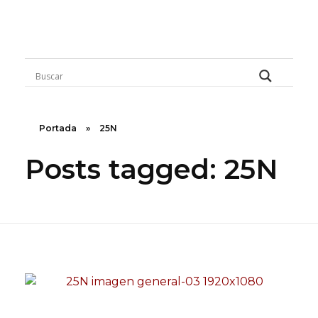
Rugidos Disidentes
Bogotá - Colombia | ISSN 2619-5569
Portada
»
25N
Posts tagged: 25N