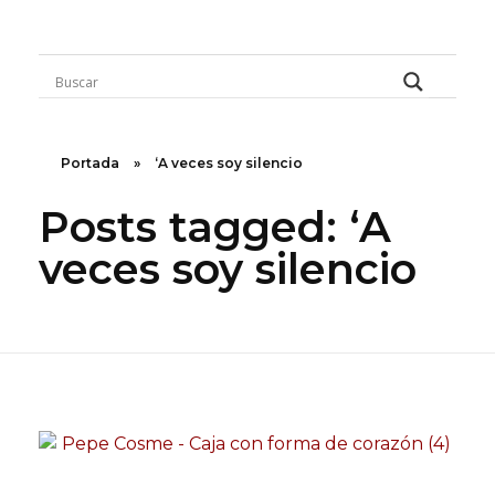
Rugidos Disidentes
Bogotá - Colombia | ISSN 2619-5569
Portada
»
‘A veces soy silencio
Posts tagged: ‘A
veces soy silencio