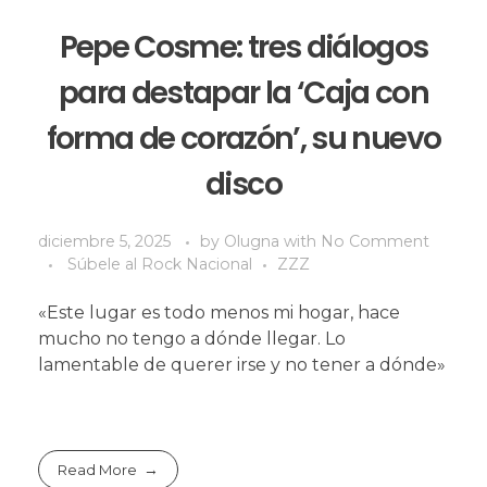
Pepe Cosme: tres diálogos
para destapar la ‘Caja con
forma de corazón’, su nuevo
disco
diciembre 5, 2025
by
Olugna
with
No Comment
Súbele al Rock Nacional
ZZZ
«Este lugar es todo menos mi hogar, hace
mucho no tengo a dónde llegar. Lo
lamentable de querer irse y no tener a dónde»
Read More