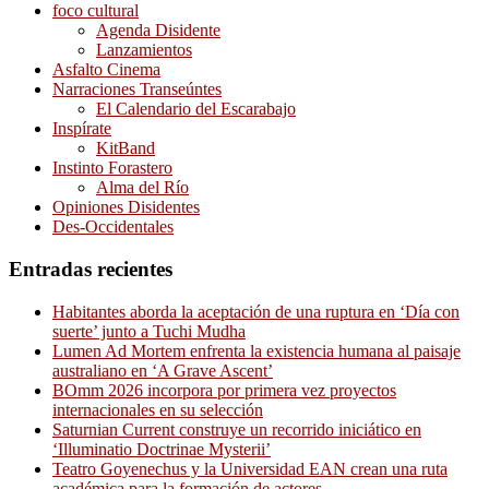
foco cultural
Agenda Disidente
Lanzamientos
Asfalto Cinema
Narraciones Transeúntes
El Calendario del Escarabajo
Inspírate
KitBand
Instinto Forastero
Alma del Río
Opiniones Disidentes
Des-Occidentales
Entradas recientes
Habitantes aborda la aceptación de una ruptura en ‘Día con
suerte’ junto a Tuchi Mudha
Lumen Ad Mortem enfrenta la existencia humana al paisaje
australiano en ‘A Grave Ascent’
BOmm 2026 incorpora por primera vez proyectos
internacionales en su selección
Saturnian Current construye un recorrido iniciático en
‘Illuminatio Doctrinae Mysterii’
Teatro Goyenechus y la Universidad EAN crean una ruta
académica para la formación de actores