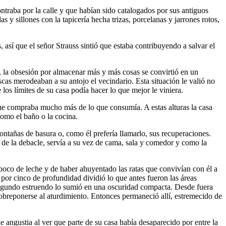
ntraba por la calle y que habían sido catalogados por sus antiguos
s y sillones con la tapicería hecha trizas, porcelanas y jarrones rotos,
, así que el señor Strauss sintió que estaba contribuyendo a salvar el
, la obsesión por almacenar más y más cosas se convirtió en un
scas merodeaban a su antojo el vecindario. Esta situación le valió no
los límites de su casa podía hacer lo que mejor le viniera.
 que compraba mucho más de lo que consumía. A estas alturas la casa
como el baño o la cocina.
ntañas de basura o, como él prefería llamarlo, sus recuperaciones.
 de la debacle, servía a su vez de cama, sala y comedor y como la
poco de leche y de haber ahuyentado las ratas que convivían con él a
por cinco de profundidad dividió lo que antes fueron las áreas
n segundo estruendo lo sumió en una oscuridad compacta. Desde fuera
 sobreponerse al aturdimiento. Entonces permaneció allí, estremecido de
e angustia al ver que parte de su casa había desaparecido por entre la