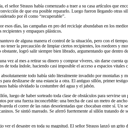
, el señor Strauss había comenzado a traer a su casa artículos que enco
onvicción de que era posible repararlo. Luego fueron llegando otras silla
nsiderado por él como “recuperable”.
 Por esos días, las campañas en pro del reciclaje abundaban en los medios
 recipientes y empaques plásticos.
mantuvo de alguna manera el control de la situación, pero con el tiempo
 no tener la precaución de limpiar ciertos recipientes, los roedores y mo
 obstante, logró salir siempre bien librado, argumentando que dentro de 
a una vez al mes a retirar su dinero y comprar víveres, sin darse cuenta
s de toda índole, haciendo casi imposible el acceso a espacios vitales 
, absolutamente todo había sido literalmente invadido por montañas y mo
ra deslizarse de una estancia a otra. El antiguo sillón, primer testigo
auss había olvidado la costumbre del agua y el jabón.
lón, luego de haber sorteado toda clase de obstáculos para servirse un 
entos por una fuerza inconcebible: una brecha de casi un metro de ancho 
olvareda el correr de las ratas desorientadas que chocaban entre sí. U
caninos. Se sintió mareado. Se aferró fuertemente al sillón tratando de
o ver el desastre en toda su magnitud. El señor Strauss lanzó un grito d