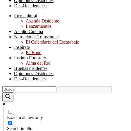
Opiniones Disidentes
Des-Occidentales
foco cultural
Agenda Disidente
Lanzamientos
Asfalto Cinema
Narraciones Transeúntes
El Calendario del Escarabajo
Inspírate
KitBand
Instinto Forastero
Alma del Río
Huellas disidentes
Opiniones Disidentes
Des-Occidentales
Exact matches only
Search in title