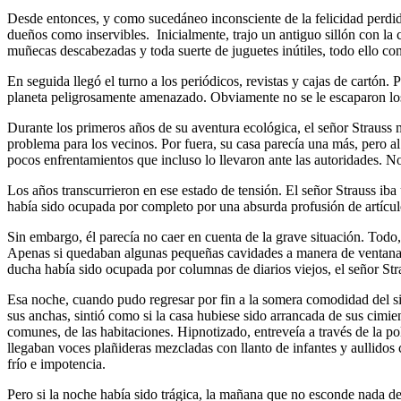
Desde entonces, y como sucedáneo inconsciente de la felicidad perdida
dueños como inservibles. Inicialmente, trajo un antiguo sillón con la c
muñecas descabezadas y toda suerte de juguetes inútiles, todo ello co
En seguida llegó el turno a los periódicos, revistas y cajas de cartón.
planeta peligrosamente amenazado. Obviamente no se le escaparon los
Durante los primeros años de su aventura ecológica, el señor Strauss 
problema para los vecinos. Por fuera, su casa parecía una más, pero al
pocos enfrentamientos que incluso lo llevaron ante las autoridades. No
Los años transcurrieron en ese estado de tensión. El señor Strauss ib
había sido ocupada por completo por una absurda profusión de artículo
Sin embargo, él parecía no caer en cuenta de la grave situación. Todo
Apenas si quedaban algunas pequeñas cavidades a manera de ventanas pa
ducha había sido ocupada por columnas de diarios viejos, el señor Str
Esa noche, cuando pudo regresar por fin a la somera comodidad del sil
sus anchas, sintió como si la casa hubiese sido arrancada de sus cimi
comunes, de las habitaciones. Hipnotizado, entreveía a través de la p
llegaban voces plañideras mezcladas con llanto de infantes y aullidos 
frío e impotencia.
Pero si la noche había sido trágica, la mañana que no esconde nada dej