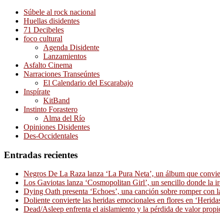
Súbele al rock nacional
Huellas disidentes
71 Decibeles
foco cultural
Agenda Disidente
Lanzamientos
Asfalto Cinema
Narraciones Transeúntes
El Calendario del Escarabajo
Inspírate
KitBand
Instinto Forastero
Alma del Río
Opiniones Disidentes
Des-Occidentales
Entradas recientes
Negros De La Raza lanza ‘La Pura Neta’, un álbum que convierte
Los Gaviotas lanza ‘Cosmopolitan Girl’, un sencillo donde la i
Dying Oath presenta ‘Echoes’, una canción sobre romper con la
Doliente convierte las heridas emocionales en flores en ‘Herid
Dead/Asleep enfrenta el aislamiento y la pérdida de valor propi