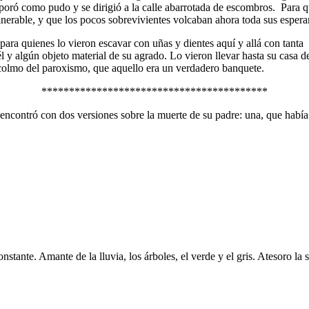
oró como pudo y se dirigió a la calle abarrotada de escombros. Para qu
nerable, y que los pocos sobrevivientes volcaban ahora toda sus esperan
e para quienes lo vieron escavar con uñas y dientes aquí y allá con tant
 y algún objeto material de su agrado. Lo vieron llevar hasta su casa d
l colmo del paroxismo, que aquello era un verdadero banquete.
*****************************************
se encontró con dos versiones sobre la muerte de su padre: una, que habí
stante. Amante de la lluvia, los árboles, el verde y el gris. Atesoro 