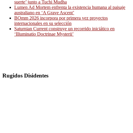
suerte’ junto a Tuchi Mudha
Lumen Ad Mortem enfrenta la existencia humana al paisaje
australiano en ‘A Grave Ascent’
BOmm 2026 incorpora por primera vez proyectos
internacionales en su selección
Saturnian Current construye un recorrido iniciático en
‘Illuminatio Doctrinae Mysterii’
Rugidos Disidentes