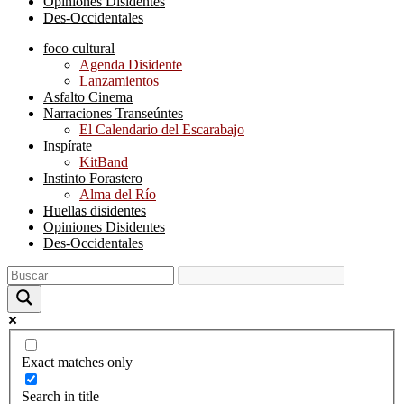
Opiniones Disidentes
Des-Occidentales
foco cultural
Agenda Disidente
Lanzamientos
Asfalto Cinema
Narraciones Transeúntes
El Calendario del Escarabajo
Inspírate
KitBand
Instinto Forastero
Alma del Río
Huellas disidentes
Opiniones Disidentes
Des-Occidentales
Exact matches only
Search in title